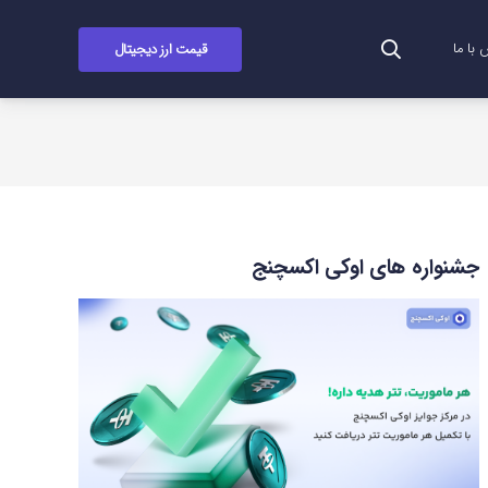
قیمت ارز دیجیتال
با ما
جشنواره های اوکی اکسچنج