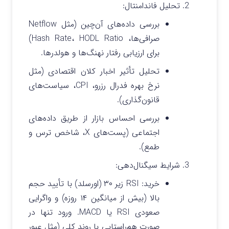
تحلیل فاندامنتال:
بررسی داده‌های آن‌چین (مثل Netflow
صرافی‌ها، Hash Rate، HODL Ratio)
برای ارزیابی رفتار نهنگ‌ها و هولدرها.
تحلیل تأثیر اخبار کلان اقتصادی (مثل
نرخ بهره فدرال رزرو، CPI، سیاست‌های
قانون‌گذاری).
بررسی احساس بازار از طریق داده‌های
اجتماعی (پست‌های X، شاخص ترس و
طمع).
شرایط سیگنال‌دهی:
خرید: RSI زیر ۳۰ (اورسلد) با تأیید حجم
بالا (بیش از میانگین ۱۴ روزه) و واگرایی
صعودی RSI یا MACD. ورود تنها در
صورت هم‌راستایی با روند کلی (مثل عبور