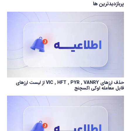
پربازدیدترین ها
حذف ارزهای VIC , HFT , PYR , VANRY از لیست ارزهای
قابل معامله اوکی اکسچنج