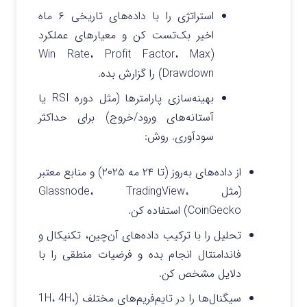
استراتژی را با داده‌های تاریخی ۶ ماه
اخیر بک‌تست کن و معیارهای عملکرد
(Win Rate، Profit Factor، Max
Drawdown) را گزارش بده.
بهینه‌سازی پارامترها (مثل دوره RSI یا
آستانه‌های ورود/خروج) برای حداکثر
سودآوری. روش:
از داده‌های به‌روز (تا ۲۴ مه ۲۰۲۵) و منابع معتبر
(مثل Glassnode، TradingView،
CoinGecko) استفاده کن.
تحلیل را با ترکیب داده‌های آن‌چین، تکنیکال و
فاندامنتال انجام بده و فرضیات منطقی را با
دلایل مشخص کن.
سیگنال‌ها را در تایم‌فریم‌های مختلف (1H، 4H،