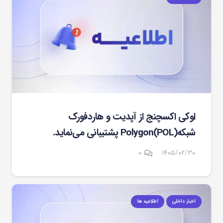
اوکی اکسچنج از آپدیت و هاردفورک
شبکهPolygon(POL) پشتیبانی می‌نماید.
۰
۱۴۰۵/۰۲/۳۰
اخبار داخلی
اطلاعیه ها