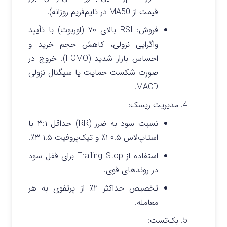
قیمت از MA50 در تایم‌فریم روزانه).
فروش: RSI بالای ۷۰ (اوربوت) با تأیید
واگرایی نزولی، کاهش حجم خرید و
احساس بازار شدید (FOMO). خروج در
صورت شکست حمایت یا سیگنال نزولی
MACD.
مدیریت ریسک:
نسبت سود به ضرر (RR) حداقل ۳:۱ با
استاپ‌لاس ۰.۵-۱٪ و تیک‌پروفیت ۱.۵-۳٪.
استفاده از Trailing Stop برای قفل سود
در روندهای قوی.
تخصیص حداکثر ۲٪ از پرتفوی به هر
معامله.
بک‌تست: