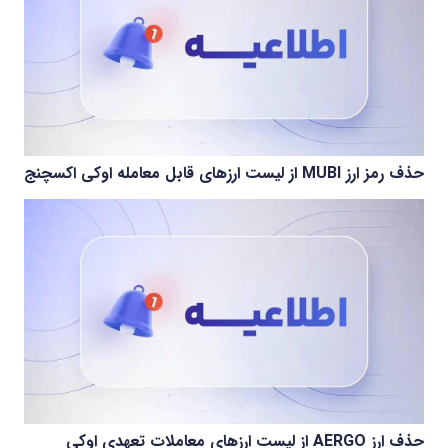
حذف رمز ارز MUBI از لیست ارزهای قابل معامله اوکی اکسچنج
حذف ارز AERGO از لیست ارزهای معاملات تعهدی اوکی