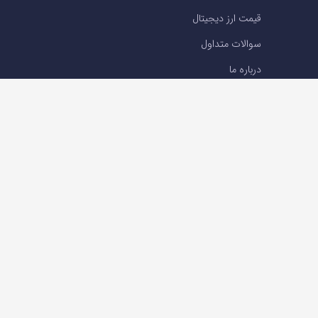
قیمت ارز دیجیتال
سوالات متداول
درباره ما
تماس با ما
تماس با ما
تلفن : 05191001040
support@ok-ex.io
شبکه های اجتماعی