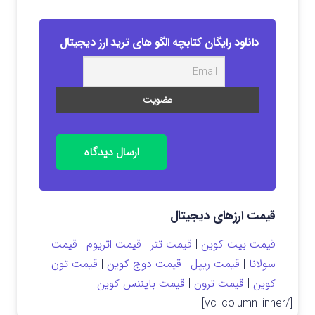
دانلود رایگان کتابچه الگو های ترید ارز دیجیتال
ارسال دیدگاه
قیمت ارزهای دیجیتال
قیمت بیت کوین
|
قیمت تتر
|
قیمت اتریوم
|
قیمت
سولانا
|
قیمت ریپل
|
قیمت دوج کوین
|
قیمت تون
کوین
|
قیمت ترون
|
قیمت بایننس کوین
[/vc_column_inner]