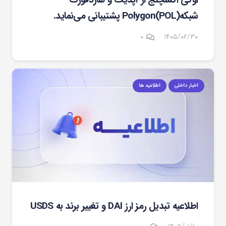
اوکی اکسچنج از آپدیت و هاردفورک
شبکهPolygon(POL) پشتیبانی می‌نماید.
۰
۱۴۰۵/۰۲/۳۰
اخبار داخلی
اطلاعیه ها
اطلاعیه تبدیل رمز ارز DAI و تغییر برند به USDS