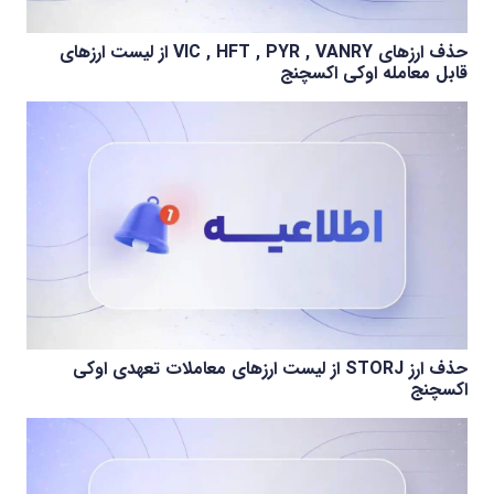
حذف ارزهای VIC , HFT , PYR , VANRY از لیست ارزهای
قابل معامله اوکی اکسچنج
حذف ارز STORJ از لیست ارزهای معاملات تعهدی اوکی
اکسچنج