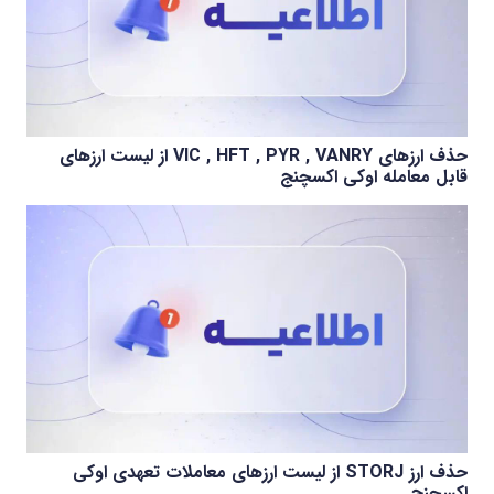
حذف ارزهای VIC , HFT , PYR , VANRY از لیست ارزهای
قابل معامله اوکی اکسچنج
حذف ارز STORJ از لیست ارزهای معاملات تعهدی اوکی
اکسچنج