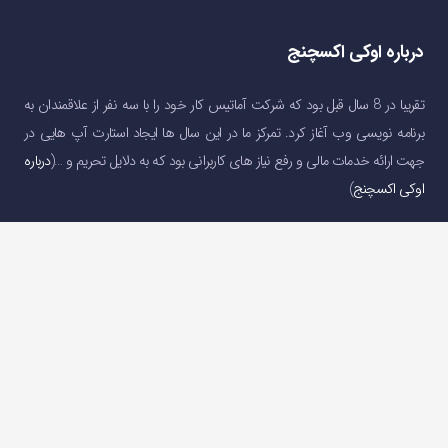
درباره اوکی اکسچنج
تقریبا در 8 سال قبل بود که شرکت آماتیس کار خود را با سه نفر از علاقمندان به
برنامه نویسی وب آغاز کرد. تمرکز ما در این سال ها ایجاد استارت آپ هایی در
جهت ارائه خدمات مالی و رفع نیاز های کاربرانی بود که به دلایل تحریم و …(
درباره
اوکی اکسچنج
)
دسترسی سریع
صفحه اصلی
خرید و فروش ارز دیجیتال
قیمت ارز دیجیتال
سوالات متداول
درباره ما