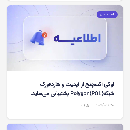
اخبار داخلی
اوکی اکسچنج از آپدیت و هاردفورک
شبکهPolygon(POL) پشتیبانی می‌نماید.
۰
۱۴۰۵/۰۲/۳۰