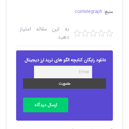
منبع:
cointelegraph
به این مقاله امتیاز
دهید
دانلود رایگان کتابچه الگو های ترید ارز دیجیتال
ارسال دیدگاه