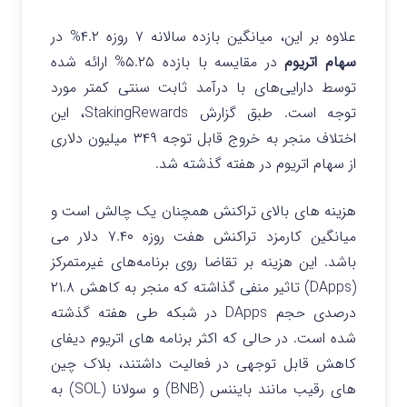
علاوه بر این، میانگین بازده سالانه ۷ روزه ۴.۲% در
سهام اتریوم
در مقایسه با بازده ۵.۲۵% ارائه شده
توسط دارایی‌های با درآمد ثابت سنتی کمتر مورد
توجه است. طبق گزارش StakingRewards، این
اختلاف منجر به خروج قابل توجه ۳۴۹ میلیون دلاری
از سهام اتریوم در هفته گذشته شد.
هزینه های بالای تراکنش همچنان یک چالش است و
میانگین کارمزد تراکنش هفت روزه ۷.۴۰ دلار می
باشد. این هزینه بر تقاضا روی برنامه‌های غیرمتمرکز
(DApps) تاثیر منفی گذاشته که منجر به کاهش ۲۱.۸
درصدی حجم DApps در شبکه طی هفته گذشته
شده است.
در حالی که اکثر برنامه های اتریوم دیفای
کاهش قابل توجهی در فعالیت داشتند، بلاک چین
های رقیب مانند بایننس (BNB) و سولانا (SOL) به