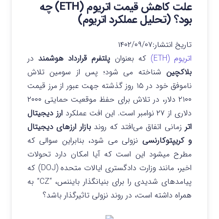
علت کاهش قیمت اتریوم (ETH) چه
بود؟ (تحلیل عملکرد اتریوم)
تاریخ انتشار:
۱۴۰۲/۰۹/۰۷
اتریوم (ETH)
که بعنوان
پلتفرم قرارداد هوشمند
در
بلاکچین
شناخته می شود؛ پس از سومین تلاش
ناموفق خود در ۱۵ روز گذشته جهت عبور از مرز قیمت
۲۱۰۰ دلار، در تلاش برای حفظ موقعیت حمایتی ۲۰۰۰
دلاری از ۲۷ نوامبر است. این افت عملکرد
ارز دیجیتال
اتر
زمانی اتفاق می‌افتد که روند
بازار ارزهای دیجیتال
و کریپتوکارنسی
نزولی می شود، بنابراین سوالی که
مطرح میشود این است که آیا امکان دارد تحولات
اخیر، مانند وزارت دادگستری ایالات متحده (DOJ) که
پیامدهای شدیدی را برای بنیانگذار بایننس، “CZ” به
همراه داشته است، در روند نزولی تاثیرگذار باشد؟