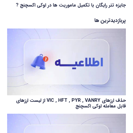
جایزه تتر رایگان با تکمیل ماموریت ها در اوکی اکسچنج ?
پربازدیدترین ها
حذف ارزهای VIC , HFT , PYR , VANRY از لیست ارزهای
قابل معامله اوکی اکسچنج