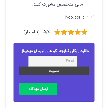
مالی متخصص مشورت کنید.
[yop_poll id=”17″]
۵/۵ - (۱ امتیاز)
دانلود رایگان کتابچه الگو های ترید ارز دیجیتال
ارسال دیدگاه