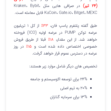
(۲۴ تیر)
در صرافی‌ هایی مثل Kraken، Bybit،
KuCoin، Gate.io، Bitget، MEXC قابل معامله است.
طبق گفته پلتفرم پامپ فان،
۳۳٪
از کل ۱ تریلیون
عرضه توکن PUMP در عرضه اولیه (ICO) فروخته
خواهد شد. از این مقدار،
۱۸٪
قبلا از طریق فروش
خصوصی اختصاص داده شده است و
۱۵٪
در روز
عرضه در دسترس عموم قرار خواهد گرفت.
تخصیص های دیگر شامل موارد زیر هستند:
۲۴% برای توسعه اکوسیستم و جامعه
۲۰% به تیم اصلی
۱۳% برای سرمایه گذاران