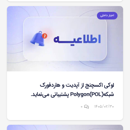
اخبار داخلی
اوکی اکسچنج از آپدیت و هاردفورک
شبکهPolygon(POL) پشتیبانی می‌نماید.
۰
۱۴۰۵/۰۲/۳۰