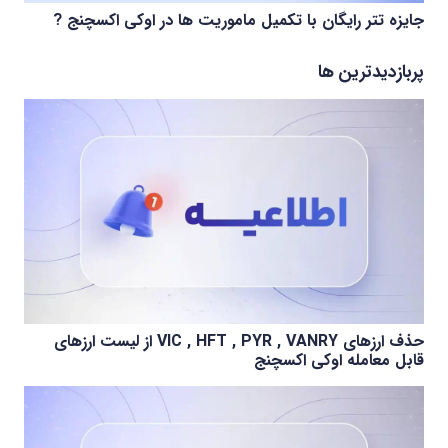
جایزه تتر رایگان با تکمیل ماموریت ها در اوکی اکسچنج ?
پربازدیدترین ها
حذف ارزهای VIC , HFT , PYR , VANRY از لیست ارزهای
قابل معامله اوکی اکسچنج