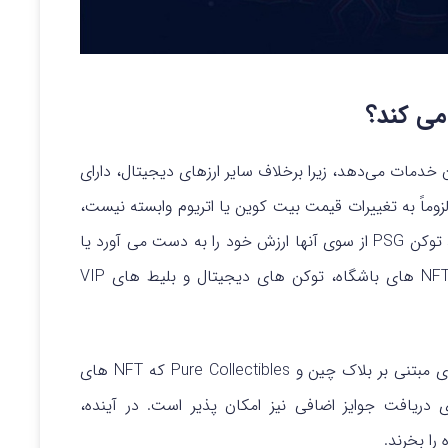
 خدمات می‌دهد، زیرا برخلاف سایر ارزهای دیجیتال، دارای
کوین ‌ها لزوماً به تغییرات قیمت بیت کوین یا اتریوم وابسته نیست،
بلکه بر اساس میزان مشارکت هوادارن، فروش و خرید توکن PSG از سوی آنها ارزش خود را به دست می آورد یا
از دست می دهد. دارندگان این توکن حق دریافت NFT های باشگاه، توکن های دیجیتال و بلیط های VIP
با جوایزی از جمله NFT های Gamified برای بازی های مبتنی بر بلاک چین و Pure Collectibles که NFT های
 شناختی کمیاب هستند، استکینگ PSG برای دریافت جوایز اضافی نیز امکان پذیر است. در آینده،