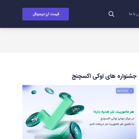
قیمت ارز دیجیتال
با ما
جشنواره های اوکی اکسچنج