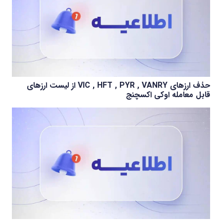
حذف ارزهای VIC , HFT , PYR , VANRY از لیست ارزهای
قابل معامله اوکی اکسچنج