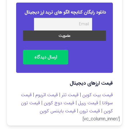
دانلود رایگان کتابچه الگو های ترید ارز دیجیتال
ارسال دیدگاه
قیمت ارزهای دیجیتال
قیمت بیت کوین
|
قیمت تتر
|
قیمت اتریوم
|
قیمت
سولانا
|
قیمت ریپل
|
قیمت دوج کوین
|
قیمت تون
کوین
|
قیمت ترون
|
قیمت بایننس کوین
[/vc_column_inner]