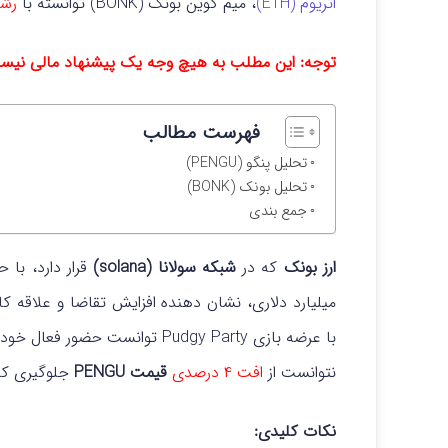
اتریوم (ETH)
، میم کوین بونک (BONK) توانسته با
رشد ۸ د
توجه: این مطلب به هیچ وجه یک پیشنهاد مالی نی
فهرست مطالب
تحلیل پنگو (PENGU)
تحلیل بونک (BONK)
جمع بندی
ارز بونک
که در
شبکه سولانا (solana)
میلیارد دلاری، نشان دهنده افزایش تقاضا و علاقه کا
نتوانست از
افت ۴ درصدی
قیمت PENGU
جلوگیری کن
نکات کلیدی: