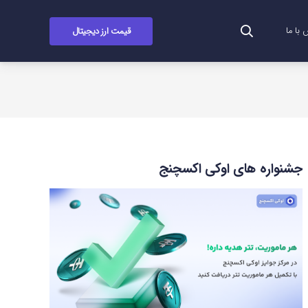
قیمت ارز دیجیتال
با ما
جشنواره های اوکی اکسچنج