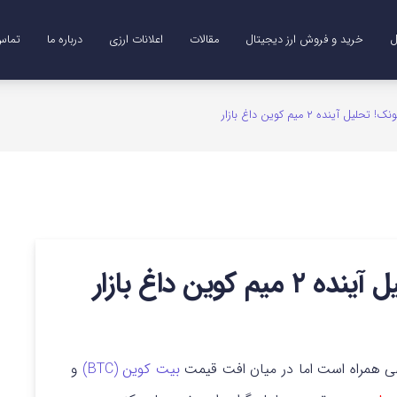
ل
خرید و فروش ارز دیجیتال
مقالات
اعلانات ارزی
درباره ما
تماس 
Me)
B)
DO)
خرید ترون (TRX)
خرید و فروش طلای دیجیتال (XAUT)
 آینده ۲ میم کوین داغ بازار
وین داغ بازار
هی همراه است اما در میان افت قیمت
بیت کوین (BTC)
و