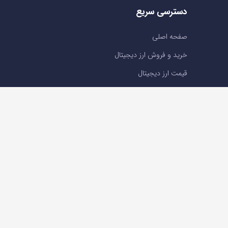
دسترسی سریع
صفحه اصلی
خرید و فروش ارز دیجیتال
قیمت ارز دیجیتال
سوالات متداول
درباره ما
تماس با ما
تماس با ما
تلفن : 05191001040
support@ok-ex.io
شبکه های اجتماعی