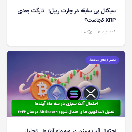
سیگنال بی سابقه در چارت ریپل! تارگت بعدی
XRP کجاست؟
۰
۱۴۰۴/۱۱/۲۶
تحلیل ارزهای دیجیتال
احتمال آلت سیزن در سه ماه آینده! تحلیل