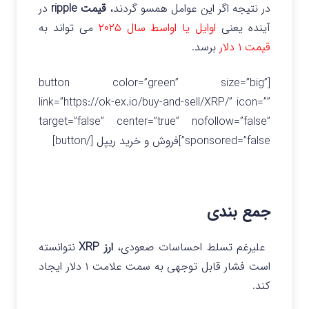
در نتیجه اگر این عوامل همسو گردند،
قیمت ripple
در
آینده یعنی
اوایل یا اواسط سال ۲۰۲۵
می تواند به
قیمت ۱ دلار
برسد.
[button color=”green” size=”big”
link=”https://ok-ex.io/buy-and-sell/XRP/” icon=””
target=”false” center=”true” nofollow=”false”
sponsored=”false”]فروش و خرید ریپل [/button]
جمع بندی
علیرغم تسلط احساسات صعودی،
ارز XRP
نتوانسته
است فشار قابل توجهی به سمت علامت ۱ دلار ایجاد
کند.