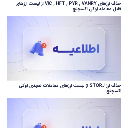
حذف ارزهای VIC , HFT , PYR , VANRY از لیست ارزهای
قابل معامله اوکی اکسچنج
حذف ارز STORJ از لیست ارزهای معاملات تعهدی اوکی
اکسچنج