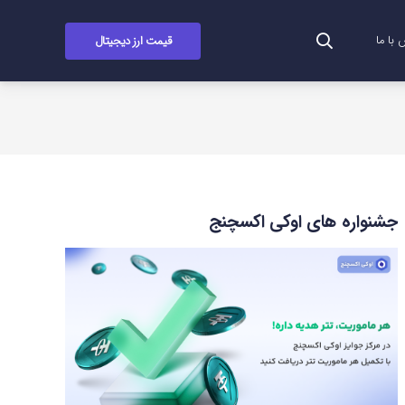
قیمت ارز دیجیتال
با ما
جشنواره های اوکی اکسچنج