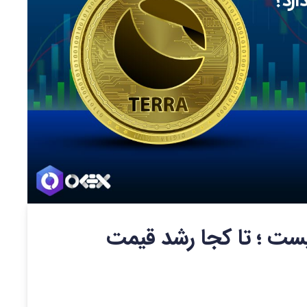
یست ؛ تا کجا رشد قیمت