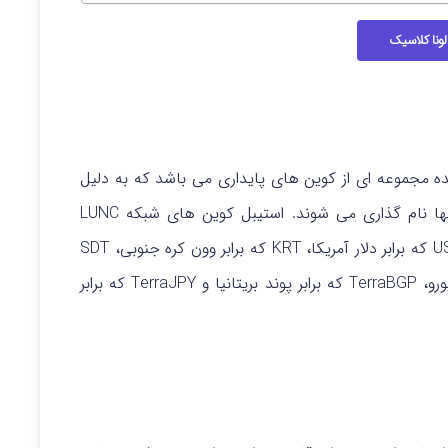
لونا کلاسیک
نده مجموعه ای از کوین های پایداری می باشد که به دلیل
دنبال کردن قیمت های ارزهای فیات، با توجه به آنها نام گذاری می شوند. استیبل کوین های شبکه LUNC
توسط سوزاندن توکن لونا تولید می شوند و شامل USD که برابر دلار آمریکا، KRT که برابر وون کره جنوبی، SDT
که برابر صندوق بین المللی پول، TerraEUR که برابر یورو، TerraBGP که برابر پوند بریتانیا و TerraJPY که برابر