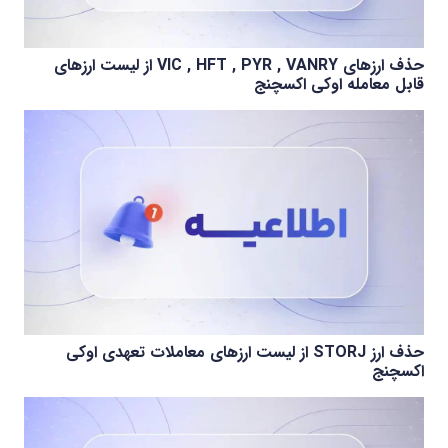
حذف ارزهای VIC , HFT , PYR , VANRY از لیست ارزهای
قابل معامله اوکی اکسچنج
حذف ارز STORJ از لیست ارزهای معاملات تعهدی اوکی
اکسچنج