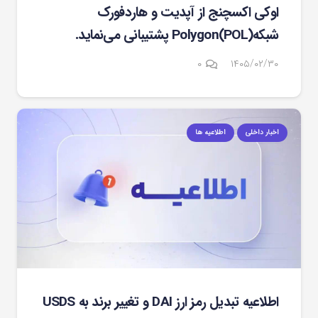
اوکی اکسچنج از آپدیت و هاردفورک
شبکهPolygon(POL) پشتیبانی می‌نماید.
۰
۱۴۰۵/۰۲/۳۰
اخبار داخلی
اطلاعیه ها
اطلاعیه تبدیل رمز ارز DAI و تغییر برند به USDS