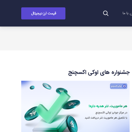
قیمت ارز دیجیتال
با ما
جشنواره های اوکی اکسچنج