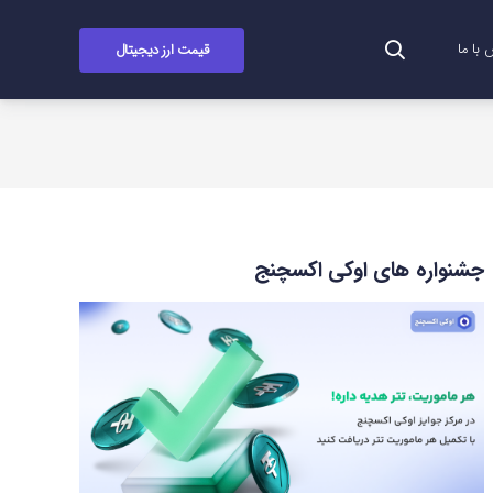
قیمت ارز دیجیتال
با ما
جشنواره های اوکی اکسچنج