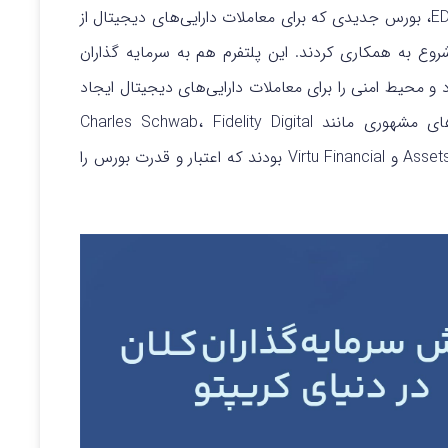
مثال، موسسات مالی برجسته برای ایجاد EDX Markets، بورس جدیدی که برای معاملات دارایی‌های دیجیتال از
ع به همکاری کردند. این پلتفرم هم به سرمایه گذاران
 و محیط امنی را برای معاملات دارایی‌های دیجیتال ایجاد
می‌کند. حامیان قابل توجه این طرح شامل نهادهای مشهوری مانند Charles Schwab، Fidelity Digital
Assets، Paradigm، Sequoia Capital، Citadel Securities و Virtu Financial بودند که اعتبار و قدرت بورس را