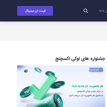
قیمت ارز دیجیتال
با ما
جشنواره های اوکی اکسچنج