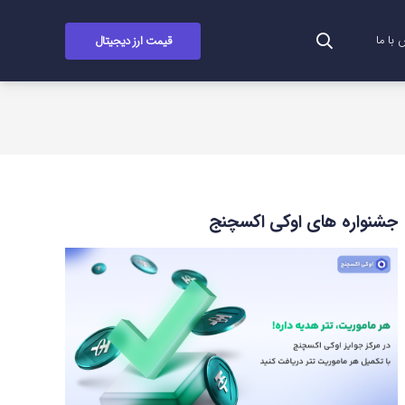
قیمت ارز دیجیتال
با ما
جشنواره های اوکی اکسچنج