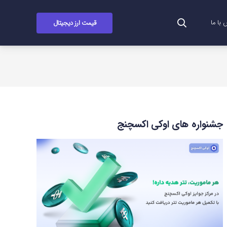
قیمت ارز دیجیتال
با ما
جشنواره های اوکی اکسچنج