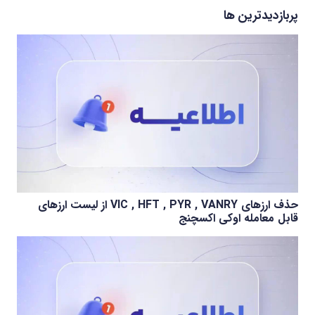
پربازدیدترین ها
حذف ارزهای VIC , HFT , PYR , VANRY از لیست ارزهای
قابل معامله اوکی اکسچنج