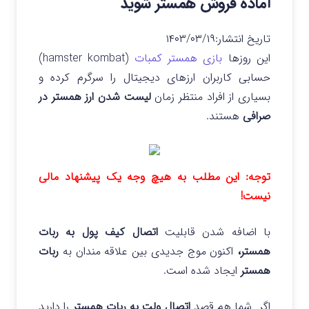
آماده فروش همستر شوید
تاریخ انتشار:
۱۴۰۳/۰۳/۱۹
این روزها
بازی همستر کمبات
(hamster kombat)
حسابی کاربران ارزهای دیجیتال را سرگرم کرده و
بسیاری از افراد منتظر زمان
لیست شدن ارز همستر در
صرافی
هستند.
توجه: این مطلب به هیچ وجه یک پیشنهاد مالی
نیست!
با اضافه شدن قابلیت
اتصال کیف پول به ربات
همستر،
اکنون موج جدیدی بین علاقه مندان به
ربات
همستر
ایجاد شده است.
اگر شما هم قصد
اتصال ولت به ربات همستر
را دارید