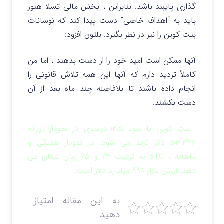
گذاری پایبند باشد. بنابراین ، بخش مالی تسلا هنوز
باید به “اهداف خاصی” دست پیدا کند که نوسانات
بیت کوین را نیز در نظر بگیرد. بلتون افزود:
آنها ممکن است امید خود را از دست بدهند ، اما من
کاملاً تردید دارم که آنها این همه تلاش قانونی را
انجام داده باشند تا بلافاصله چند ماه بعد از آن
دست بکشند.
بیت کوین با سود ۱۲.۵ درصدی در نمودار روزانه
۵۳.۳۹۶ دلار ترید می شود. در نمودار هفتگی و
ماهانه ، BTC به ترتیب ۳٪ و ۵٪ زیان نشان می
دهد. ارزش بازار ۹۹۸ میلیارد دلار است.
به این مقاله امتیاز
دهید