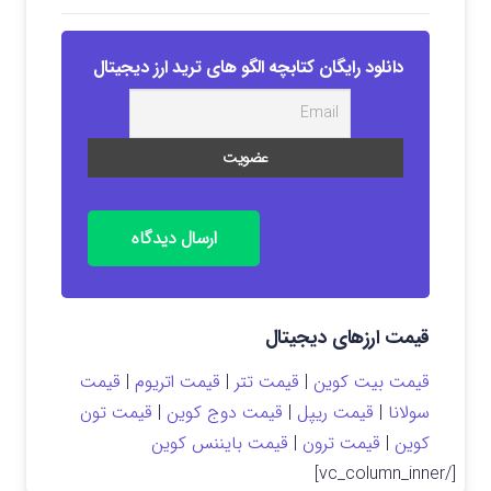
دانلود رایگان کتابچه الگو های ترید ارز دیجیتال
ارسال دیدگاه
قیمت ارزهای دیجیتال
قیمت بیت کوین
|
قیمت تتر
|
قیمت اتریوم
|
قیمت
سولانا
|
قیمت ریپل
|
قیمت دوج کوین
|
قیمت تون
کوین
|
قیمت ترون
|
قیمت بایننس کوین
[/vc_column_inner]