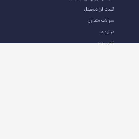
قیمت ارز دیجیتال
سوالات متداول
درباره ما
تماس با ما
تماس با ما
تلفن : 05191001040
support@ok-ex.io
شبکه های اجتماعی