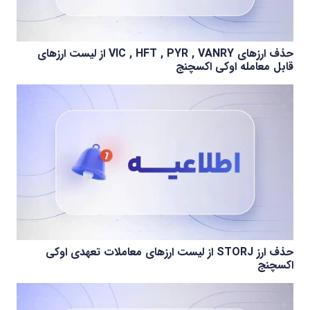
حذف ارزهای VIC , HFT , PYR , VANRY از لیست ارزهای
قابل معامله اوکی اکسچنج
حذف ارز STORJ از لیست ارزهای معاملات تعهدی اوکی
اکسچنج