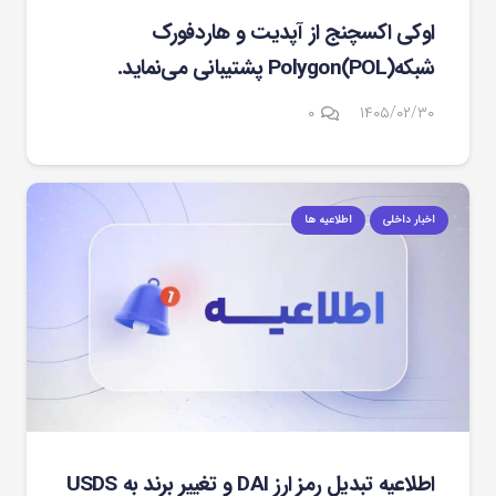
اوکی اکسچنج از آپدیت و هاردفورک
شبکهPolygon(POL) پشتیبانی می‌نماید.
۰
۱۴۰۵/۰۲/۳۰
اخبار داخلی
اطلاعیه ها
اطلاعیه تبدیل رمز ارز DAI و تغییر برند به USDS