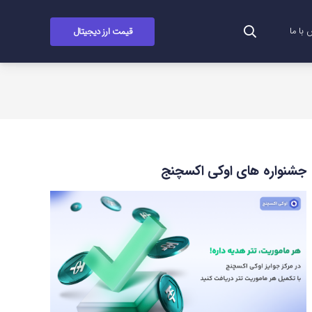
قیمت ارز دیجیتال
با ما
جشنواره های اوکی اکسچنج