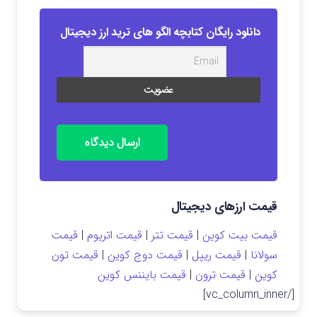
دانلود رایگان کتابچه الگو های ترید ارز دیجیتال
ارسال دیدگاه
قیمت ارزهای دیجیتال
قیمت بیت کوین
|
قیمت تتر
|
قیمت اتریوم
|
قیمت
سولانا
|
قیمت ریپل
|
قیمت دوج کوین
|
قیمت تون
کوین
|
قیمت ترون
|
قیمت بایننس کوین
[/vc_column_inner]