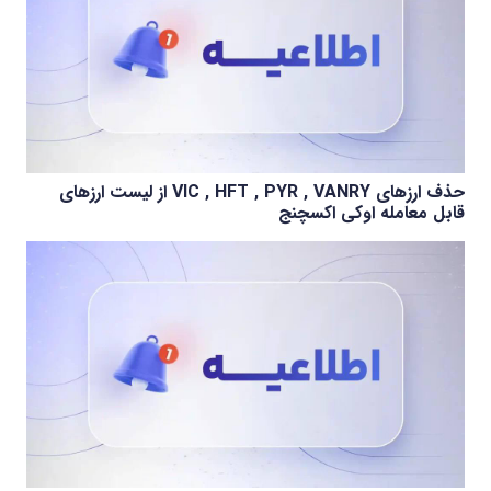
حذف ارزهای VIC , HFT , PYR , VANRY از لیست ارزهای
قابل معامله اوکی اکسچنج