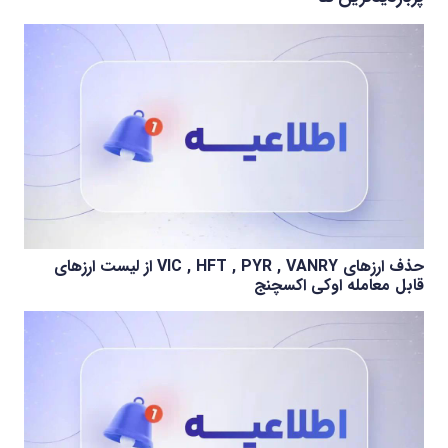
حذف ارزهای VIC , HFT , PYR , VANRY از لیست ارزهای
قابل معامله اوکی اکسچنج