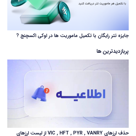
جایزه تتر رایگان با تکمیل ماموریت ها در اوکی اکسچنج ?
پربازدیدترین ها
حذف ارزهای VIC , HFT , PYR , VANRY از لیست ارزهای