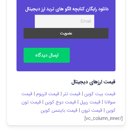
دانلود رایگان کتابچه الگو های ترید ارز دیجیتال
ارسال دیدگاه
قیمت ارزهای دیجیتال
قیمت بیت کوین
|
قیمت تتر
|
قیمت اتریوم
|
قیمت
سولانا
|
قیمت ریپل
|
قیمت دوج کوین
|
قیمت تون
کوین
|
قیمت ترون
|
قیمت بایننس کوین
[/vc_column_inner]