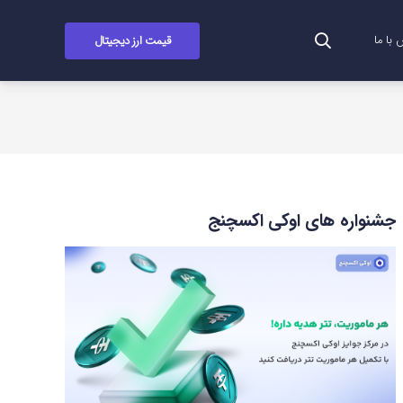
قیمت ارز دیجیتال
با ما
جشنواره های اوکی اکسچنج