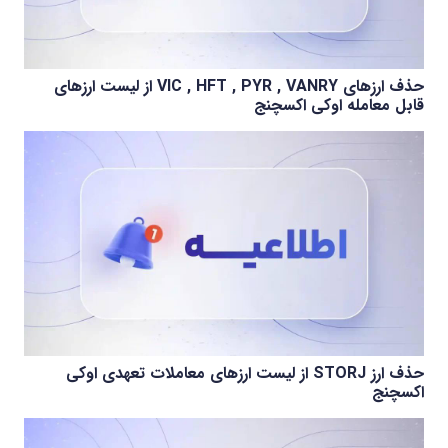
حذف ارزهای VIC , HFT , PYR , VANRY از لیست ارزهای
قابل معامله اوکی اکسچنج
حذف ارز STORJ از لیست ارزهای معاملات تعهدی اوکی
اکسچنج