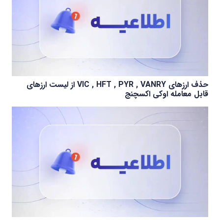
حذف ارزهای VIC , HFT , PYR , VANRY از لیست ارزهای
قابل معامله اوکی اکسچنج