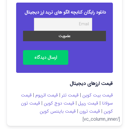
دانلود رایگان کتابچه الگو های ترید ارز دیجیتال
ارسال دیدگاه
قیمت ارزهای دیجیتال
قیمت بیت کوین
|
قیمت تتر
|
قیمت اتریوم
|
قیمت
سولانا
|
قیمت ریپل
|
قیمت دوج کوین
|
قیمت تون
کوین
|
قیمت ترون
|
قیمت بایننس کوین
[/vc_column_inner]