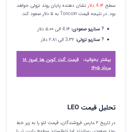
سطح
4.۱۴ دلار
نشان دهنده پایان روند نزولی خواهد
بود. در نتیجه قیمت Toncoin به ۵ دلار صعود کند.
? سناریو صعودی:
4.۱۴ الی ۵.۰۰ دلار
? سناریو نزولی:
3.۳۲ الی ۲.۸۱ دلار
بیشتر بخوانید:
قیمت آلت کوین ها امروز ۱۸
مرداد ۱۴۰۵
تحلیل قیمت LEO
در تاریخ ۲ مارس فروشندگان، قیمت لئو را به زیر خط
روند صعودی رساندند اما نتوانستند سطوح پایین‌ تر را