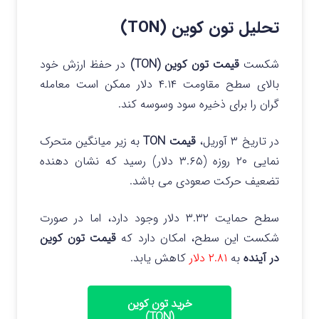
تحلیل تون کوین (TON)
شکست
قیمت تون کوین (TON)
در حفظ ارزش خود
بالای سطح مقاومت ۴.۱۴ دلار ممکن است معامله
گران را برای ذخیره سود وسوسه کند.
در تاریخ ۳ آوریل،
قیمت TON
به زیر میانگین متحرک
نمایی ۲۰ روزه (۳.۶۵ دلار) رسید که نشان دهنده
تضعیف حرکت صعودی می باشد.
سطح حمایت ۳.۳۲ دلار وجود دارد، اما در صورت
شکست این سطح، امکان دارد که
قیمت تون کوین
در آینده
به
۲.۸۱ دلار
کاهش یابد.
خرید تون کوین
(TON)