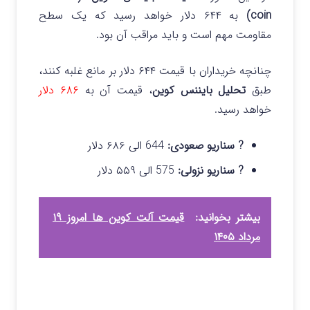
coin)
به ۶۴۴ دلار خواهد رسید که یک سطح
مقاومت مهم است و باید مراقب آن بود.
چنانچه خریداران با قیمت ۶۴۴ دلار بر مانع غلبه کنند،
طبق
تحلیل بایننس کوین
، قیمت آن به
۶۸۶ دلار
خواهد رسید.
? سناریو صعودی:
644 الی ۶۸۶ دلار
? سناریو نزولی:
575 الی ۵۵۹ دلار
بیشتر بخوانید:
قیمت آلت کوین ها امروز ۱۹
مرداد ۱۴۰۵