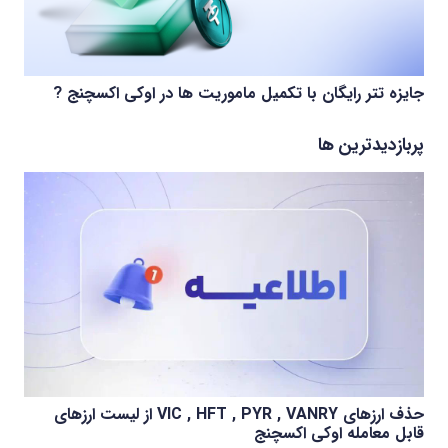
جایزه تتر رایگان با تکمیل ماموریت ها در اوکی اکسچنج ?
پربازدیدترین ها
حذف ارزهای VIC , HFT , PYR , VANRY از لیست ارزهای
قابل معامله اوکی اکسچنج