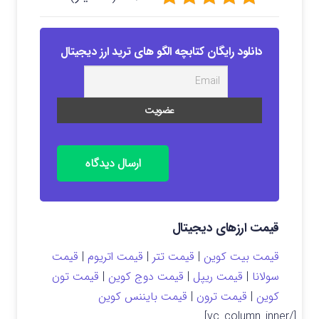
دانلود رایگان کتابچه الگو های ترید ارز دیجیتال
ارسال دیدگاه
قیمت ارزهای دیجیتال
قیمت بیت کوین
|
قیمت تتر
|
قیمت اتریوم
|
قیمت
سولانا
|
قیمت ریپل
|
قیمت دوج کوین
|
قیمت تون
کوین
|
قیمت ترون
|
قیمت بایننس کوین
[/vc_column_inner]