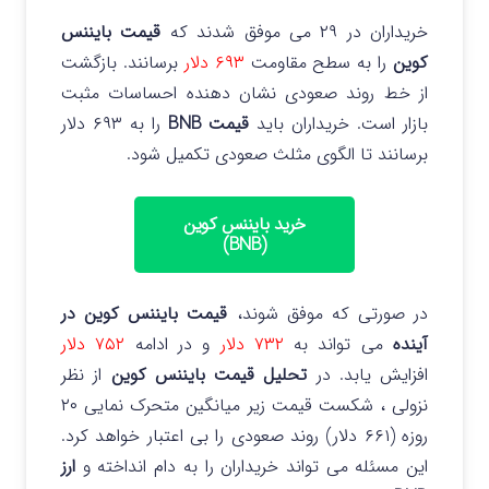
خریداران در ۲۹ می موفق شدند که
قیمت بایننس
کوین
را به سطح مقاومت
۶۹۳ دلار
برسانند.
بازگشت
از خط روند صعودی نشان دهنده احساسات مثبت
بازار است. خریداران باید
قیمت BNB
را به ۶۹۳ دلار
برسانند تا الگوی مثلث صعودی تکمیل شود.
خرید بایننس کوین
(BNB)
در صورتی که موفق شوند،
قیمت بایننس کوین در
آینده
می تواند به
۷۳۲ دلار
و در ادامه
۷۵۲ دلار
افزایش یابد.
در
تحلیل قیمت بایننس کوین
از نظر
نزولی ، شکست قیمت زیر میانگین متحرک نمایی ۲۰
روزه (۶۶۱ دلار) روند صعودی را بی اعتبار خواهد کرد.
این مسئله می تواند خریداران را به دام انداخته و
ارز