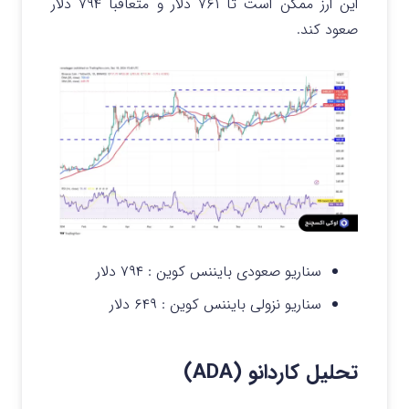
این ارز ممکن است تا ۷۶۱ دلار و متعاقباً ۷۹۴ دلار
صعود کند.
سناریو صعودی بایننس کوین :
۷۹۴ دلار
سناریو نزولی بایننس کوین :
۶۴۹ دلار
تحلیل کاردانو (ADA)