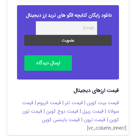
دانلود رایگان کتابچه الگو های ترید ارز دیجیتال
ارسال دیدگاه
قیمت ارزهای دیجیتال
قیمت بیت کوین
|
قیمت تتر
|
قیمت اتریوم
|
قیمت
سولانا
|
قیمت ریپل
|
قیمت دوج کوین
|
قیمت تون
کوین
|
قیمت ترون
|
قیمت بایننس کوین
[/vc_column_inner]