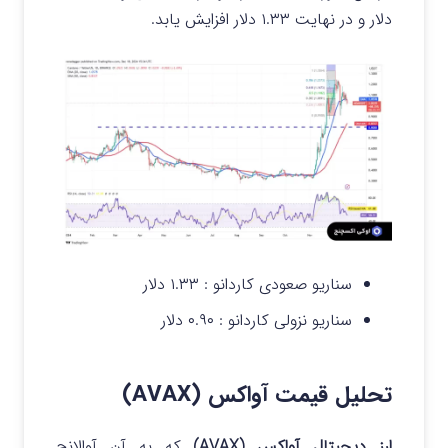
دلار و در نهایت ۱.۳۳ دلار افزایش یابد.
سناریو صعودی کاردانو :
۱.۳۳ دلار
سناریو نزولی کاردانو :
۰.۹۰ دلار
تحلیل قیمت آواکس (AVAX)
ارز دیجیتال آواکس (AVAX)
که به آن آوالانچ