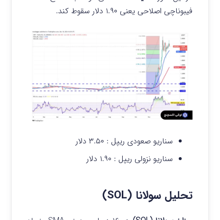
فیبوناچی اصلاحی یعنی ۱.۹۰ دلار سقوط کند.
سناریو صعودی ریپل : ۳.۵۰ دلار
سناریو نزولی ریپل : ۱.۹۰ دلار
تحلیل سولانا (SOL)