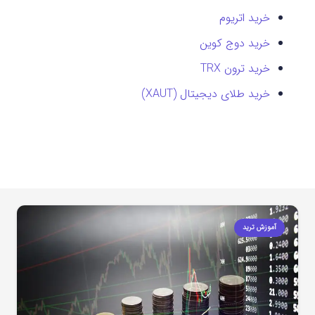
خرید اتریوم
خرید دوج کوین
خرید ترون TRX
خرید طلای دیجیتال (XAUT)
آموزش ترید