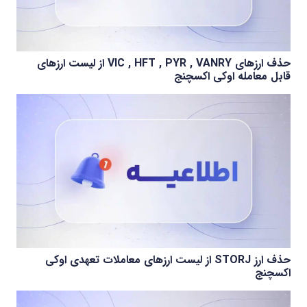
حذف ارزهای VIC , HFT , PYR , VANRY از لیست ارزهای
قابل معامله اوکی اکسچنج
حذف ارز STORJ از لیست ارزهای معاملات تعهدی اوکی
اکسچنج