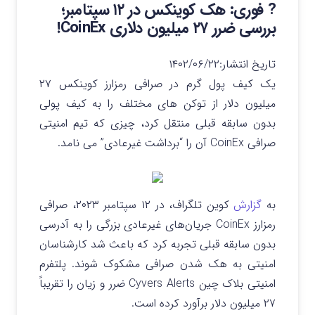
? فوری: هک کوینکس در ۱۲ سپتامبر؛
بررسی ضرر ۲۷ میلیون دلاری CoinEx!
تاریخ انتشار:
۱۴۰۲/۰۶/۲۲
یک کیف پول گرم در صرافی رمزارز کوینکس ۲۷
میلیون دلار از توکن های مختلف را به کیف پولی
بدون سابقه قبلی منتقل کرد، چیزی که تیم امنیتی
صرافی CoinEx آن را “برداشت غیرعادی” می نامد.
به
گزارش
کوین تلگراف، در ۱۲ سپتامبر ۲۰۲۳، صرافی
رمزارز CoinEx جریان‌های غیرعادی بزرگی را به آدرسی
بدون سابقه قبلی تجربه کرد که باعث شد کارشناسان
امنیتی به هک شدن صرافی مشکوک شوند. پلتفرم
امنیتی بلاک چین Cyvers Alerts ضرر و زیان را تقریباً
۲۷ میلیون دلار برآورد کرده است.