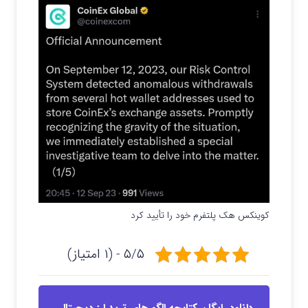
کوینکس هک پلتفرم خود را تأیید کرد
۵/۵ - (۱ امتیاز)