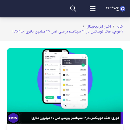
خانه
/
اخبار ارز دیجیتال
/
? فوری: هک کوینکس در ۱۲ سپتامبر؛ بررسی ضرر ۲۷ میلیون دلاری CoinEx!