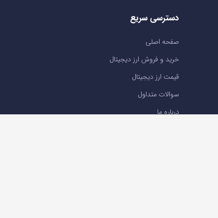
دسترسی سریع
صفحه اصلی
خرید و فروش ارز دیجیتال
قیمت ارز دیجیتال
سوالات متداول
درباره ما
تماس با ما
تماس با ما
تلفن : 05191001040
support@ok-ex.io