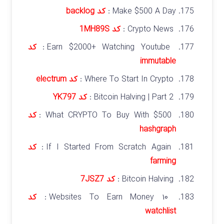
Make $500 A Day :
کد backlog
Crypto News :
کد 1MH89S
Earn $2000+ Watching Youtube :
کد
immutable
Where To Start In Crypto :
کد electrum
Bitcoin Halving | Part 2 :
کد YK797
What CRYPTO To Buy With $500 :
کد
hashgraph
If I Started From Scratch Again :
کد
farming
Bitcoin Halving :
کد 7JSZ7
۱۰ Websites To Earn Money :
کد
watchlist