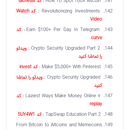
How To Spot 100X Altcoin :
کد lachesis
Revolutionizing Investments :
کد Watch
Video
Earn $100+ Per Day In Telegram :
کد
curve
Crypto Security Upgraded Part 2 :
ویدئو
را تماشا کنید
Make $5,000+ With Pinterest :
کد invest
Crypto Security Upgraded :
ویدئو را تماشا
کنید
۷ Laziest Ways Make Money Online :
کد
replay
TapSwap Education Part 2 :
کد 5UY4W1
From Bitcoin to Altcoins and Memecoins