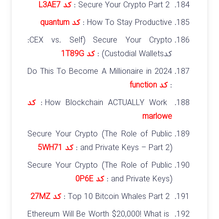
Secure Your Crypto Part 2 :
کد L3AE7
How To Stay Productive :
کد quantum
Secure Your Crypto (CEX vs. Self:
کدCustodial Wallets) :
کد 1T89G
Do This To Become A Millionaire in 2024
:
کد function
How Blockchain ACTUALLY Work :
کد
marlowe
Secure Your Crypto (The Role of Public
and Private Keys – Part 2) :
کد 5WH71
Secure Your Crypto (The Role of Public
and Private Keys) :
کد 0P6E
Top 10 Bitcoin Whales Part 2 :
کد 27MZ
Ethereum Will Be Worth $20,000! What is