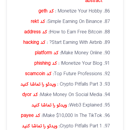
abstract
Monetize Your Hobby :
کد geth
Simple Earning On Binance:
کد rekt
How to Earn Free Bitcoin!:
کد
address
Start Earning With Airbnb? :
کد
hacking
Make Money Online!:
کد platform
Monetize Your Blog! :
کد
phishing
Top Future Professions:
ک
د scamcoin
Crypto Pitfalls Part 3 :
ویدئو را تماشا کنید
Make Money On Social Media:
کد
dyor
Web3 Explained:
ویدئو را تماشا کنید
Make $10,000 In The TikTok!:
کد
payee
Crypto Pitfalls Part 1:
ویدئو را تماشا کنید