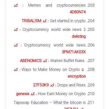
Memes and cryptocurrencies :
کد
4D80N74
Get started in crypto :
کد TRIBALISM
Cryptocurrency world wide news 2 :
کد
delisting
Cryptocurrency world wide news :
کد
3PM71AK03X
Warren Buffet Rules :
کد ABENOMICS
۵ Ways to Make Money on Crypto :
کد
encryption
Drops and Rises :
کد 27F53K9
How Earn Money on Crypto :
کد genesis
Tapswap Education – What the bitcoin is