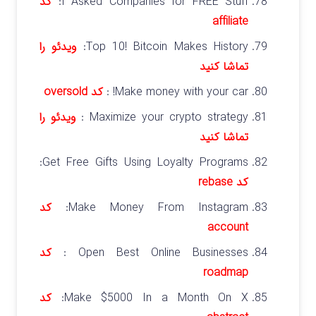
I Asked Companies for FREE Stuff:
کد
affiliate
Top 10! Bitcoin Makes History:
ویدئو را
تماشا کنید
Make money with your car! :
کد
oversold
Maximize your crypto strategy :
ویدئو را
تماشا کنید
Get Free Gifts Using Loyalty Programs:
کد
rebase
Make Money From Instagram:
کد
account
Open Best Online Businesses :
کد
roadmap
Make $5000 In a Month On X:
کد