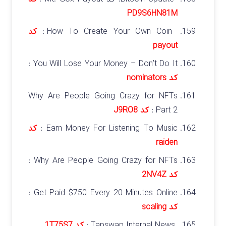
PD9S6HN81M
How To Create Your Own Coin :
کد
payout
You Will Lose Your Money – Don’t Do It :
کد nominators
Why Are People Going Crazy for NFTs
Part 2 :
کد J9RO8
Earn Money For Listening To Music :
کد
raiden
Why Are People Going Crazy for NFTs :
کد 2NV4Z
Get Paid $750 Every 20 Minutes Online :
کد scaling
Tapswap Internal News :
کد 1T75S7