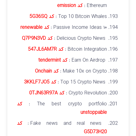
Ethereum :
کد emission
Top 10 Bitcoin Whales :
کد 5G36SQ
۱۰ Passive Income Ideas :
کد renewable
Delicious Crypto News :
کد Q7P9N3VD
Bitcoin Integration :
کد 547JL6AM7R
Earn On Airdrop :
کد tendermint
Make 10x on Crypto :
کد Onchain
Top 15 Crypto News :
کد 3KKLF7JO5
Crypto Revolution :
کد 0TJN63R97A
The best crypto portfolio :
کد
unstoppable
Fake news and real news :
کد
G5D73H20