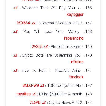
۱۰ Websites That Will Pay You :
کد
keylogger
Blockchain Secrets Part 2 :
کد 9SX634
You Will Lose Your Money :
کد
rebalancing
Blockchain Secrets :
کد 2V3L5
Crypto Bots are Scamming you :
کد
inflation
How To Farm 1 MILLION Coins :
کد
timelock
TON Ecosystem Alert :
کد 8NL6FW9
Make $5000 Per A month :
کد royalties
Crypto News Part 2 :
کد 7L6PB