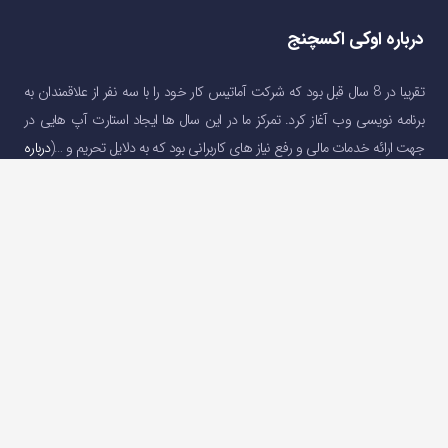
درباره اوکی اکسچنج
تقریبا در 8 سال قبل بود که شرکت آماتیس کار خود را با سه نفر از علاقمندان به
برنامه نویسی وب آغاز کرد. تمرکز ما در این سال ها ایجاد استارت آپ هایی در
جهت ارائه خدمات مالی و رفع نیاز های کاربرانی بود که به دلایل تحریم و …(
درباره
اوکی اکسچنج
)
دسترسی سریع
صفحه اصلی
خرید و فروش ارز دیجیتال
قیمت ارز دیجیتال
سوالات متداول
درباره ما