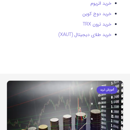
خرید اتریوم
خرید دوج کوین
خرید ترون TRX
خرید طلای دیجیتال (XAUT)
آموزش ترید