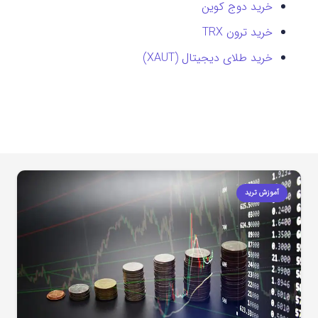
خرید دوج کوین
خرید ترون TRX
خرید طلای دیجیتال (XAUT)
آموزش ترید