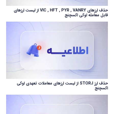
حذف ارزهای VIC , HFT , PYR , VANRY از لیست ارزهای
قابل معامله اوکی اکسچنج
حذف ارز STORJ از لیست ارزهای معاملات تعهدی اوکی
اکسچنج