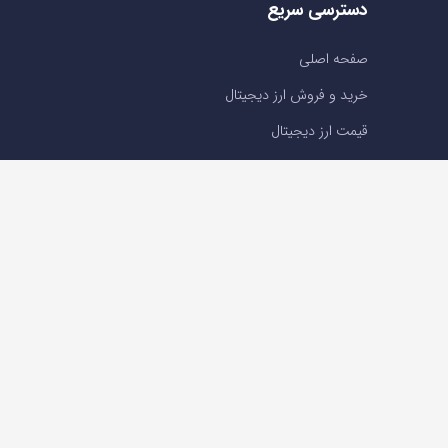
دسترسی سریع
صفحه اصلی
خرید و فروش ارز دیجیتال
قیمت ارز دیجیتال
سوالات متداول
درباره ما
تماس با ما
تماس با ما
تلفن : 05191001040
support@ok-ex.io
شبکه های اجتماعی