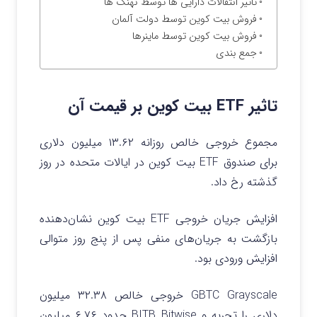
تاثیر انتقالات دارایی ها توسط نهنگ ها
فروش بیت کوین توسط دولت آلمان
فروش بیت کوین توسط ماینرها
جمع بندی
تاثیر ETF بیت کوین بر قیمت آن
مجموع خروجی خالص روزانه ۱۳.۶۲ میلیون دلاری
برای صندوق ETF بیت کوین در ایالات متحده در روز
گذشته رخ داد.
افزایش جریان خروجی ETF بیت کوین
نشان‌دهنده
بازگشت به جریان‌های منفی پس از پنج روز متوالی
افزایش ورودی بود.
GBTC Grayscale خروجی خالص ۳۲.۳۸ میلیون
دلاری را تجربه و BITB Bitwise حدود ۶.۷۶ میلیون