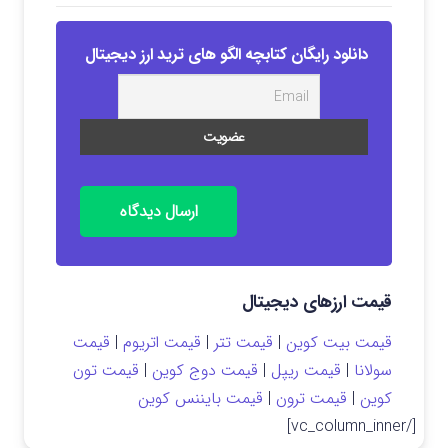
دانلود رایگان کتابچه الگو های ترید ارز دیجیتال
ارسال دیدگاه
قیمت ارزهای دیجیتال
قیمت بیت کوین
|
قیمت تتر
|
قیمت اتریوم
|
قیمت
سولانا
|
قیمت ریپل
|
قیمت دوج کوین
|
قیمت تون
کوین
|
قیمت ترون
|
قیمت بایننس کوین
[/vc_column_inner]