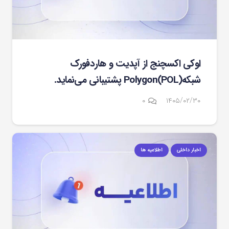
اوکی اکسچنج از آپدیت و هاردفورک
شبکهPolygon(POL) پشتیبانی می‌نماید.
۰
۱۴۰۵/۰۲/۳۰
اخبار داخلی
اطلاعیه ها