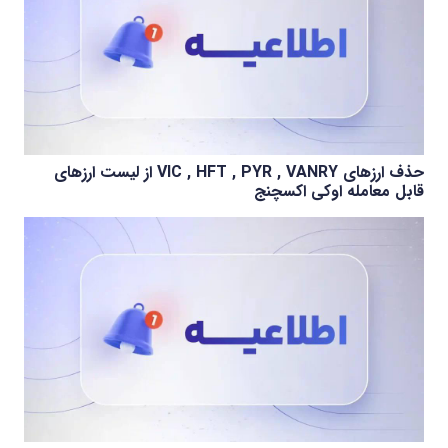
حذف ارزهای VIC , HFT , PYR , VANRY از لیست ارزهای
قابل معامله اوکی اکسچنج