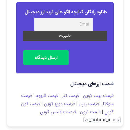
دانلود رایگان کتابچه الگو های ترید ارز دیجیتال
ارسال دیدگاه
قیمت ارزهای دیجیتال
قیمت بیت کوین
|
قیمت تتر
|
قیمت اتریوم
|
قیمت
سولانا
|
قیمت ریپل
|
قیمت دوج کوین
|
قیمت تون
کوین
|
قیمت ترون
|
قیمت بایننس کوین
[/vc_column_inner]