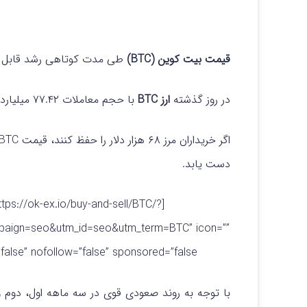
قیمت بیت کوین (BTC)
طی مدت کوتاهی رشد قابل تو
در روز گذشته
ارز BTC
با حجم معاملات ۷۷.۴۲ میلیارد دلاری، ۳.۱۲ درصد افزایش یافته است.
اگر خریداران مرز ۶۸ هزار دلار
دست یابد.
https://ok-ex.io/buy-and-sell/BTC/?
aign=seo&utm_id=seo&utm_term=BTC” icon=””
t=”true” center=”false” nofollow=”false” sponsored=”false