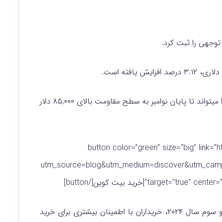
جهی را ثبت کرد.
را حفظ کنند، قیمت BTC میتواند تا پایان نوامبر به سطح مقاومت بالای ۸۵,۰۰۰ دلار
[button color=”green” size=”big” link=”
utm_source=blog&utm_medium=discover&utm_camp
targe”]خرید بیت کوین[/button]
با توجه به روند صعودی قوی در سه ماهه‌ اول، دوم و سوم سال ۲۰۲۴، خریداران با اطمینان بیشتری برای خرید