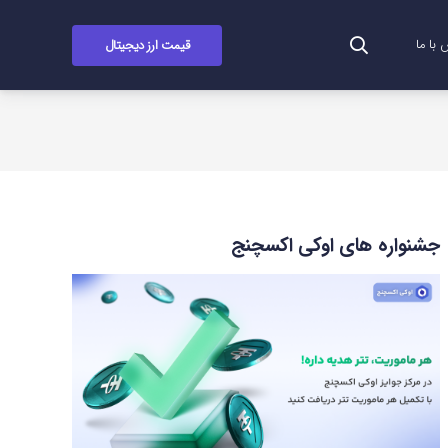
قیمت ارز دیجیتال
با ما
جشنواره های اوکی اکسچنج