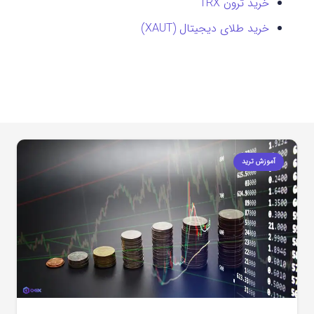
خرید ترون TRX
خرید طلای دیجیتال (XAUT)
آموزش ترید