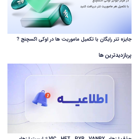
جایزه تتر رایگان با تکمیل ماموریت ها در اوکی اکسچنج ?
پربازدیدترین ها
حذف ارزهای VIC , HFT , PYR , VANRY از لیست ارزهای