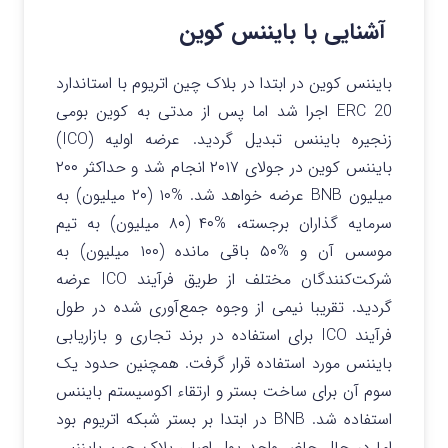
آشنایی با بایننس کوین
بایننس کوین در ابتدا در بلاک چین اتریوم با استاندارد
ERC 20 اجرا شد اما پس از مدتی به کوین بومی
زنجیره بایننس تبدیل گردید. عرضه اولیه (ICO)
بایننس کوین در جولای ۲۰۱۷ انجام شد و حداکثر ۲۰۰
میلیون BNB عرضه خواهد شد. %۱۰ (۲۰ میلیون) به
سرمایه گذاران برجسته، %۴۰ (۸۰ میلیون) به تیم
موسس آن و %۵۰ باقی مانده (۱۰۰ میلیون) به
شرکت‌کنندگان مختلف از طریق فرآیند ICO عرضه
گردید. تقریبا نیمی از وجوه جمع‌آوری شده در طول
فرآیند ICO برای استفاده در برند تجاری و بازاریابی
بایننس مورد استفاده قرار گرفت. همچنین حدود یک
سوم آن برای ساخت بستر و ارتقاء اکوسیستم بایننس
استفاده شد. BNB در ابتدا بر بستر شبکه اتریوم بود
اما در حال حاضر واحد پول اصلی بلاک چین بایننس