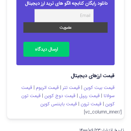
دانلود رایگان کتابچه الگو های ترید ارز دیجیتال
ارسال دیدگاه
قیمت ارزهای دیجیتال
قیمت بیت کوین
|
قیمت تتر
|
قیمت اتریوم
|
قیمت
سولانا
|
قیمت ریپل
|
قیمت دوج کوین
|
قیمت تون
کوین
|
قیمت ترون
|
قیمت بایننس کوین
[/vc_column_inner]
تاریخ انتشار:
۱۴۰۰/۰۶/۲۳