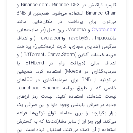
کارمزد تراکنش در Binance.com، Binance DEX و
Binance Chain استفاده می‌شود. همچنین از BNB
می‌توان برای پرداخت در مکان‌هایی مانند
Crypto.com
و Monetha، رزرو هتل (در سایت‌هایی
مانندTravelbyBit ، Trip.io وTravala.com ) و اهداف
سرگرمی (هدایای مجازی، کارت قرعه‌کشی)؛ پرداخت
هزینه خدمات آنلاین (BitTorrent، Canva،Storm ) و
اهداف مالی (دریافت وام در ETHLend یا
سرمایه‌گذاری در Moeda) استفاده کرد. همچنین
می‌توانید از BNB برای سرمایه‌گذاری در ICOهای
خاصی که از طریق برنامه Launchpad Binance
لیست شده‌اند، استفاده کنید. لیست رمز ارزهای
جدید در صرافی بایننس وجود دارد و این صرافی یک
بازار یکپارچه را برای معامله انواع توکن‌ها فراهم
می‌کند. این رمز ارز از سایر مشارکت‌ها که به گسترش
استفاده از آن کمک می‌کنند، استقبال کرده است. این