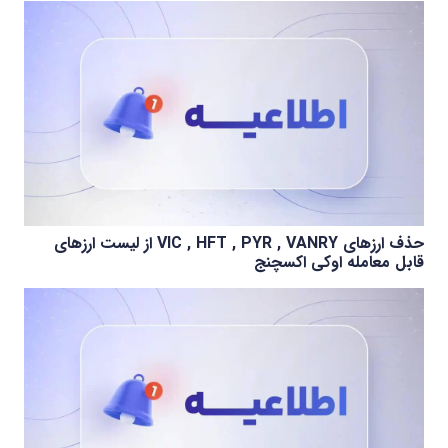
حذف ارزهای VIC , HFT , PYR , VANRY از لیست ارزهای
قابل معامله اوکی اکسچنج