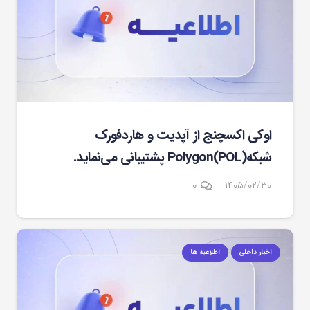
اوکی اکسچنج از آپدیت و هاردفورک
شبکهPolygon(POL) پشتیبانی می‌نماید.
۰
۱۴۰۵/۰۲/۳۰
اخبار داخلی
اطلاعیه ها