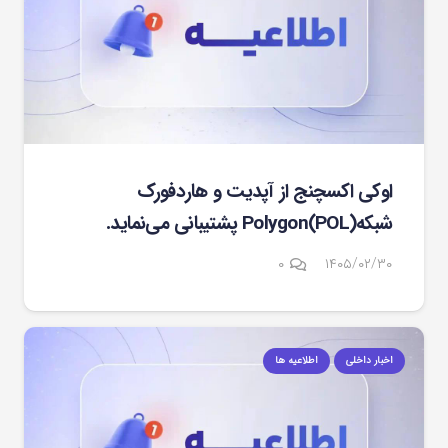
اوکی اکسچنج از آپدیت و هاردفورک
شبکهPolygon(POL) پشتیبانی می‌نماید.
۰
۱۴۰۵/۰۲/۳۰
اخبار داخلی
اطلاعیه ها