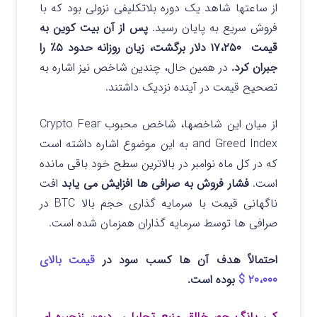
از ساعتها شاهد یک دوره بلاتکلیفی نزولی بود که با
فروش سریع به پایان رسید.
پس از آن بیت کوین به
قیمت ۱۷،۲۵۰ دلار برگشت، زیان روزانه حدود ۵٪ را
جبران کرد.
در همین حال، چندین شاخص نیز اشاره به
تصحیح قیمت در آینده نزدیک داشتند.
از میان این شاخصها، شاخص محبوب Crypto Fear
and Greed Index به این موضوع اشاره داشته است
که در کل ماه نوامبر در بالاترین سطح خود باقی مانده
است.
فشار فروش به صرافی ها افزایش می یابد
افت
ناگهانی قیمت با سرمایه گذاری حجم بالا BTC در
صرافی ها توسط سرمایه گذاران همزمان شده است.
احتمالاً هدف آن ها کسب سود در
قیمت بالای
۲۰،۰۰۰ $
بوده است.
کی یانگ جو، خالق منبع تحلیلی درون زنجیره ای