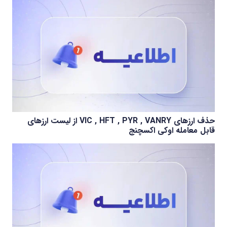
حذف ارزهای VIC , HFT , PYR , VANRY از لیست ارزهای
قابل معامله اوکی اکسچنج