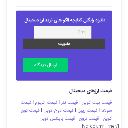
دانلود رایگان کتابچه الگو های ترید ارز دیجیتال
ارسال دیدگاه
قیمت ارزهای دیجیتال
قیمت بیت کوین
|
قیمت تتر
|
قیمت اتریوم
|
قیمت
سولانا
|
قیمت ریپل
|
قیمت دوج کوین
|
قیمت تون
کوین
|
قیمت ترون
|
قیمت بایننس کوین
[/vc_column_inner]