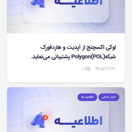
اوکی اکسچنج از آپدیت و هاردفورک
شبکهPolygon(POL) پشتیبانی می‌نماید.
۰
۱۴۰۵/۰۲/۳۰
اخبار داخلی
اطلاعیه ها