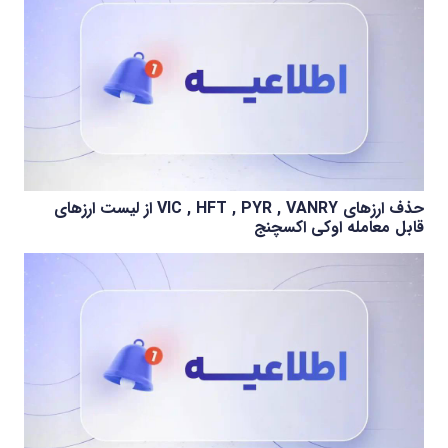
حذف ارزهای VIC , HFT , PYR , VANRY از لیست ارزهای
قابل معامله اوکی اکسچنج