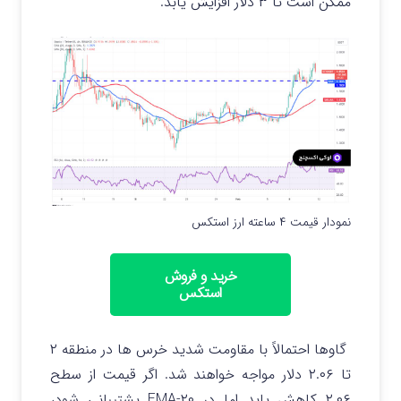
ممکن است تا ۳ دلار افزایش یابد.
نمودار قیمت ۴ ساعته ارز استکس
خرید و فروش
استکس
گاوها احتمالاً با مقاومت شدید خرس ها در منطقه ۲
تا ۲.۰۶ دلار مواجه خواهند شد. اگر قیمت از سطح
۲.۰۶ کاهش یابد اما در ۲۰-EMA پشتیبانی شود،