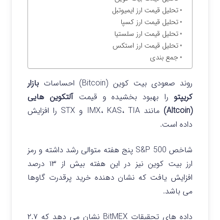
تحلیل قیمت ارز ایمیوتبل
تحلیل قیمت ارز کسپا
تحلیل قیمت ارز سلستیا
تحلیل قیمت ارز استکس
جمع بندی
روند صعودی بیت کوین (Bitcoin) احساسات
بازار
کریپتو
را بهبود بخشیده و قیمت
آلتکوین هایی
(Altcoin)
مانند IMX، KAS، TIA و STX را افزایش
داده است.
شاخص S&P 500 پنج هفته متوالی رشد داشته و رمز
ارز بیت کوین نیز در این هفته بیش از ۱۳ درصد
افزایش یافت که نشان دهنده خرید پرقدرت گاوها
می باشد.
داده های تحقیقات BitMEX نشان می دهد که ۲.۷