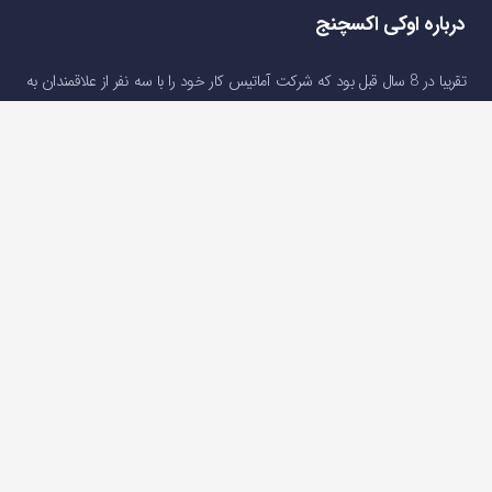
درباره اوکی اکسچنج
تقریبا در 8 سال قبل بود که شرکت آماتیس کار خود را با سه نفر از علاقمندان به
برنامه نویسی وب آغاز کرد. تمرکز ما در این سال ها ایجاد استارت آپ هایی در
جهت ارائه خدمات مالی و رفع نیاز های کاربرانی بود که به دلایل تحریم و …(
درباره
اوکی اکسچنج
)
دسترسی سریع
صفحه اصلی
خرید و فروش ارز دیجیتال
قیمت ارز دیجیتال
سوالات متداول
درباره ما
تماس با ما