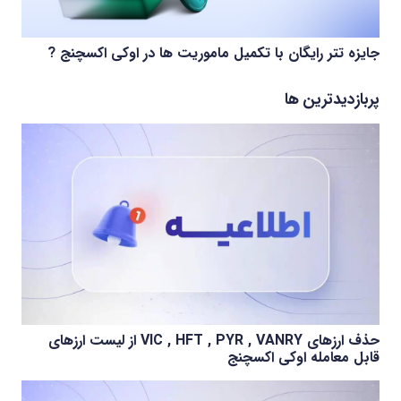
جایزه تتر رایگان با تکمیل ماموریت ها در اوکی اکسچنج ?
پربازدیدترین ها
حذف ارزهای VIC , HFT , PYR , VANRY از لیست ارزهای
قابل معامله اوکی اکسچنج