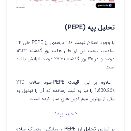
تحلیل پپه (PEPE)
با وجود اصلاح قیمت ۱.۱۶ درصدی ارز PEPE طی ۲۴
ساعت، قیمت این ارز طی هفت روز گذشته ۱۳.۲۳
درصد و در ۳۰ روز گذشته ۲۷.۳۱ درصد افزایش یافته
است.
علاوه بر این،
قیمت PEPE
سود سالانه YTD
1,630.26٪ را نیز به ثبت رسانده که آن را تبدیل به
یکی از بهترین میم کوین های سال کرده است.
?
خرید پپه
?
بر اساس
تحلیل ارز PEPE
، میانگین متحرک ساده