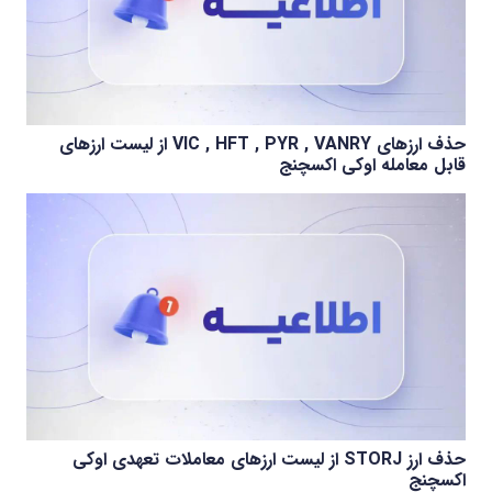
حذف ارزهای VIC , HFT , PYR , VANRY از لیست ارزهای
قابل معامله اوکی اکسچنج
حذف ارز STORJ از لیست ارزهای معاملات تعهدی اوکی
اکسچنج