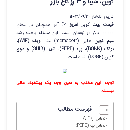
کوین، شیبا و ۳ ارز داغ بازار
تاریخ انتشار:
۱۴۰۳/۰۹/۲۴
قیمت بیت کوین امروز
24 آذر همچنان در سطح
۱۰۰,۰۰۰ دلار در نوسان است. این مسئله باعث رشد
میم کوین
هایی (memecoin) مثل
ویف (WIF)،
بونک (BONK)، پپه (PEPE)، شیبا (SHIB) و دوج
کوین (DOGE)
شده است.
توجه: این مطلب به هیچ وجه یک پیشنهاد مالی
نیست!
فهرست مطالب
تحلیل ارز WIF
تحلیل پپه (PEPE)