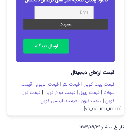
دانلود رایگان کتابچه الگو های ترید ارز دیجیتال
ارسال دیدگاه
قیمت ارزهای دیجیتال
قیمت بیت کوین
|
قیمت تتر
|
قیمت اتریوم
|
قیمت
سولانا
|
قیمت ریپل
|
قیمت دوج کوین
|
قیمت تون
کوین
|
قیمت ترون
|
قیمت بایننس کوین
[/vc_column_inner]
تاریخ انتشار:
۱۴۰۳/۰۹/۲۴