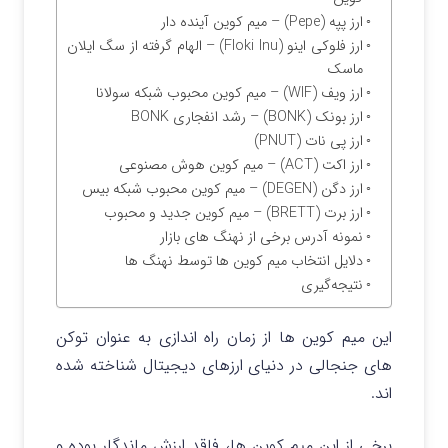
ارز پپه (Pepe) – میم کوین آینده دار
ارز فلوکی اینو (Floki Inu) – الهام گرفته از سگ ایلان
ماسک
ارز ویف (WIF) – میم کوین محبوب شبکه سولانا
ارز بونک (BONK) – رشد انفجاری BONK
ارز پی نات (PNUT)
ارز اکت (ACT) – میم کوین هوش مصنوعی
ارز دگن (DEGEN) – میم کوین محبوب شبکه بیس
ارز برت (BRETT) – میم کوین جدید و محبوب
نمونه آدرس برخی از نهنگ های بازار
دلایل انتخاب میم کوین ها توسط نهنگ ها
نتیجه‌گیری
این میم کوین ها از زمان راه اندازی به عنوان توکن
های جنجالی در دنیای ارزهای دیجیتال شناخته شده‌
اند.
برخی از این میم کوین ها، فاقد ارزش ماندگار بوده و