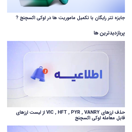
جایزه تتر رایگان با تکمیل ماموریت ها در اوکی اکسچنج ?
پربازدیدترین ها
حذف ارزهای VIC , HFT , PYR , VANRY از لیست ارزهای
قابل معامله اوکی اکسچنج