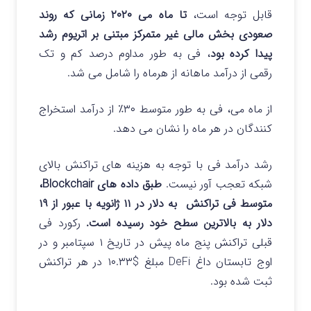
قابل توجه است،
تا ماه می ۲۰۲۰ زمانی که روند
صعودی بخش مالی غیر متمرکز مبتنی بر اتریوم رشد
پیدا کرده بود
، فی به طور مداوم درصد کم و تک
رقمی از درآمد ماهانه از هرماه را شامل می شد.
از ماه می، فی به طور متوسط ​​۳۰٪ از درآمد استخراج
کنندگان در هر ماه را نشان می دهد.
رشد درآمد فی با توجه به هزینه های تراکنش بالای
شبکه تعجب آور نیست.
طبق داده های Blockchair،
متوسط ​​فی تراکنش به دلار در ۱۱ ژانویه با عبور از ۱۹
دلار به بالاترین سطح خود رسیده است.
رکورد فی
قبلی تراکنش پنج ماه پیش در تاریخ ۱ سپتامبر و در
اوج تابستان داغ DeFi مبلغ $۱۰.۳۳ در هر تراکنش
ثبت شده بود.