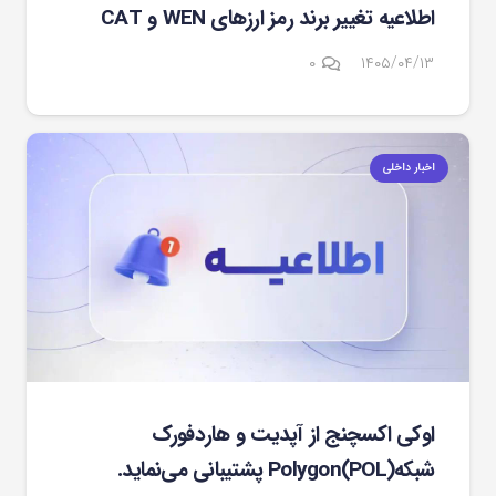
اطلاعیه تغییر برند رمز ارزهای WEN و CAT
۰
۱۴۰۵/۰۴/۱۳
اخبار داخلی
اوکی اکسچنج از آپدیت و هاردفورک
شبکهPolygon(POL) پشتیبانی می‌نماید.