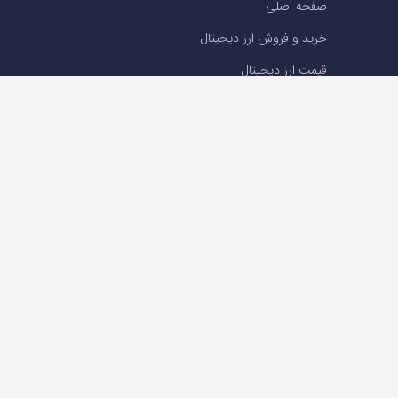
صفحه اصلی
خرید و فروش ارز دیجیتال
قیمت ارز دیجیتال
سوالات متداول
درباره ما
تماس با ما
تماس با ما
تلفن : 05191001040
support@ok-ex.io
شبکه های اجتماعی