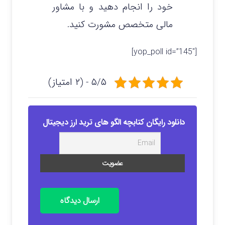
خود را انجام دهید و با مشاور
مالی متخصص مشورت کنید.
[yop_poll id=”145″]
۵/۵ - (۲ امتیاز)
دانلود رایگان کتابچه الگو های ترید ارز دیجیتال
ارسال دیدگاه