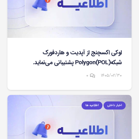
اوکی اکسچنج از آپدیت و هاردفورک
شبکهPolygon(POL) پشتیبانی می‌نماید.
۰
۱۴۰۵/۰۲/۳۰
اخبار داخلی
اطلاعیه ها