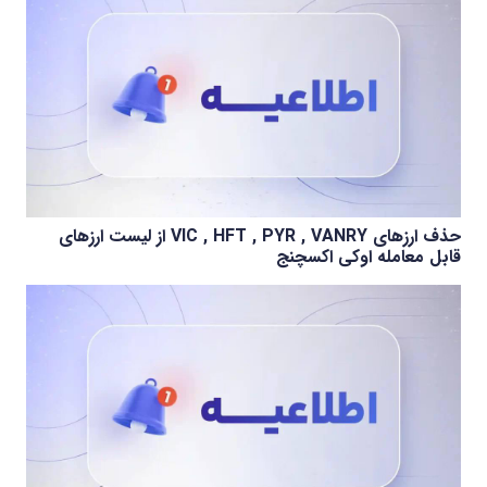
حذف ارزهای VIC , HFT , PYR , VANRY از لیست ارزهای
قابل معامله اوکی اکسچنج